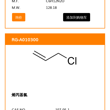
M.F.
C6H12N2O
M.W.
128.18
询价
添加到购物车
RG-A010300
烯丙基氯
CAS NO.
107-05-1