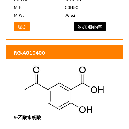
M.F.
C3H5Cl
M.W.
76.52
现货
添加到购物车
RG-A010400
5-乙酰水杨酸