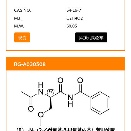
CAS NO.
64-19-7
M.F.
C2H4O2
M.W.
60.05
现货
添加到购物车
RG-A030508
（R） -N-（2-乙酰氨基-3-甲氧基丙基）苯甲酰胺