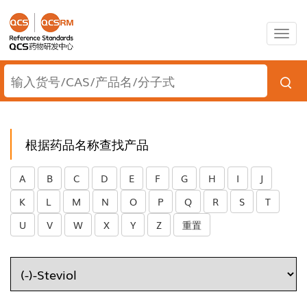
Togg
navig
根据药品名称查找产品
A
B
C
D
E
F
G
H
I
J
K
L
M
N
O
P
Q
R
S
T
U
V
W
X
Y
Z
重置