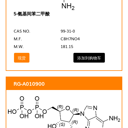
5-氨基间苯二甲酸
CAS NO.
99-31-0
M.F.
C8H7NO4
M.W.
181.15
现货
添加到购物车
RG-A010900