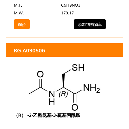
M.F.
C9H9NO3
M.W.
179.17
询价
添加到购物车
RG-A030506
（R） -2-乙酰氨基-3-巯基丙酰胺