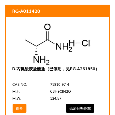
RG-A011420
D-丙氨酸胺盐酸盐（已停用，见RG-A261850）
CAS NO.
71810-97-4
M.F.
C3H9ClN2O
M.W.
124.57
询价
添加到购物车