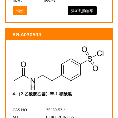
M.W.
566.42
询价
添加到购物车
RG-A030504
4-（2-乙酰胺乙基）苯-1-磺酰氯
CAS NO.
35450-53-4
M.F.
C10H12ClNO3S