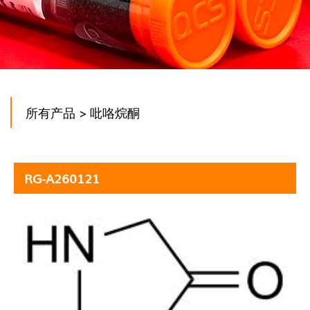
所有产品
> 吡咯烷酮
RG-A260121