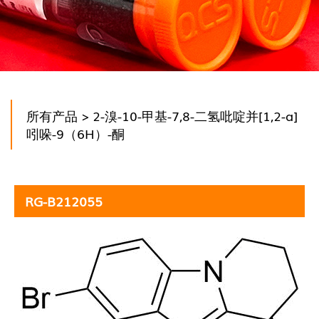
所有产品
> 2-溴-10-甲基-7,8-二氢吡啶并[1,2-a]
吲哚-9（6H）-酮
RG-B212055