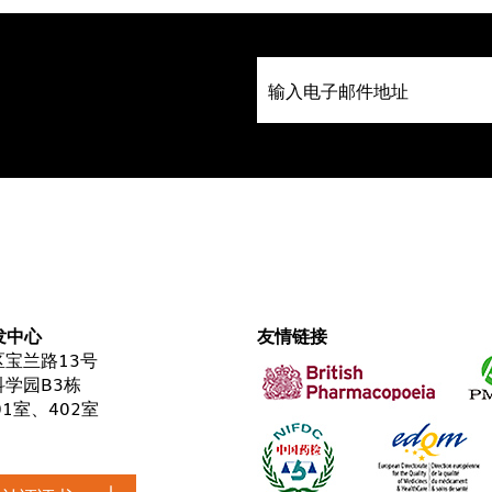
发中心
友情链接
宝兰路13号
学园B3栋
01室、402室