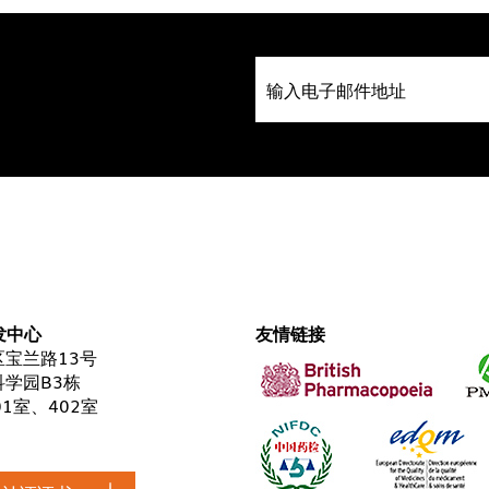
发中心
友情链接
宝兰路13号
学园B3栋
01室、402室