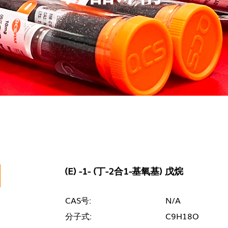
(E) -1- (丁-2合1-基氧基) 戊烷
CAS号:
N/A
分子式:
C9H18O