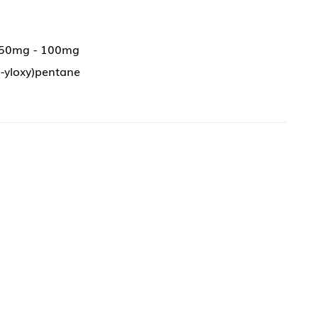
 50mg - 100mg
1-yloxy)pentane