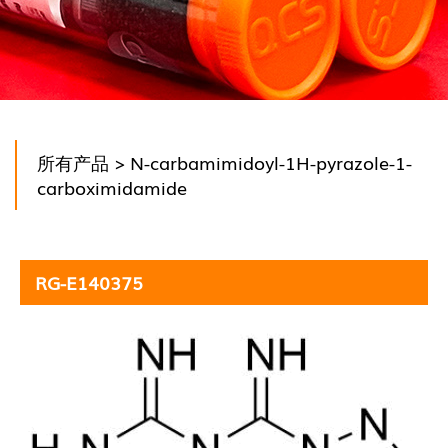
所有产品
> N-carbamimidoyl-1H-pyrazole-1-
carboximidamide
RG-E140375