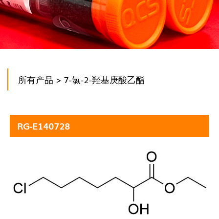
所有产品
> 7-氯-2-羟基庚酸乙酯
RG-E140728