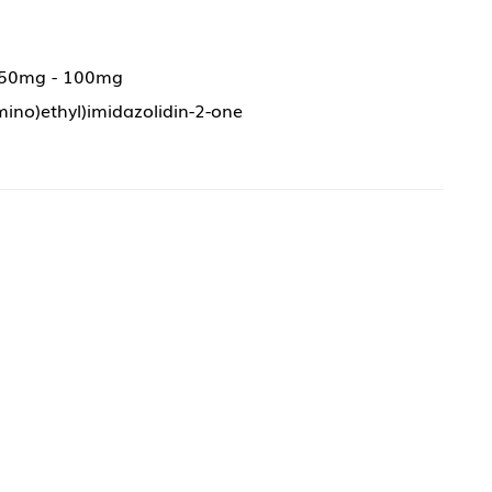
 50mg - 100mg
mino)ethyl)imidazolidin-2-one