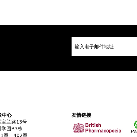
发中心
友情链接
宝兰路13号
学园B3栋
01室、402室