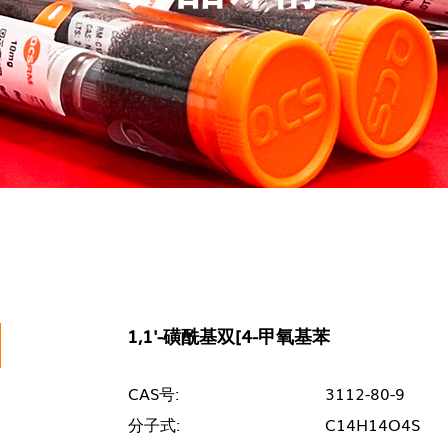
1,1'-磺酰基双[4-甲氧基苯
CAS号:
3112-80-9
分子式:
C14H14O4S