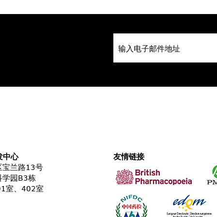
发中心
友情链接
宝兰路13号
学园B3栋
01室、402室