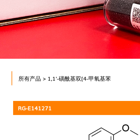
所有产品
> 1,1'-磺酰基双[4-甲氧基苯
RG-E141271