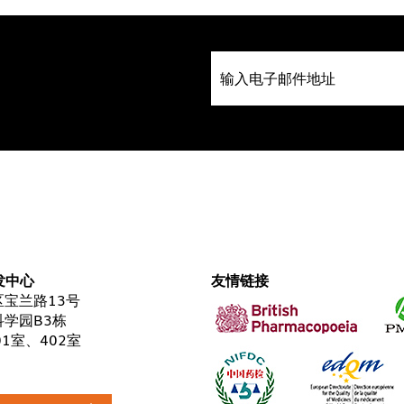
发中心
友情链接
宝兰路13号
学园B3栋
01室、402室