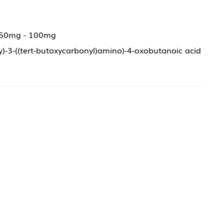
 50mg - 100mg
xy)-3-((tert-butoxycarbonyl)amino)-4-oxobutanoic acid