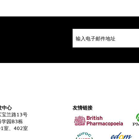
发中心
友情链接
宝兰路13号
学园B3栋
01室、402室