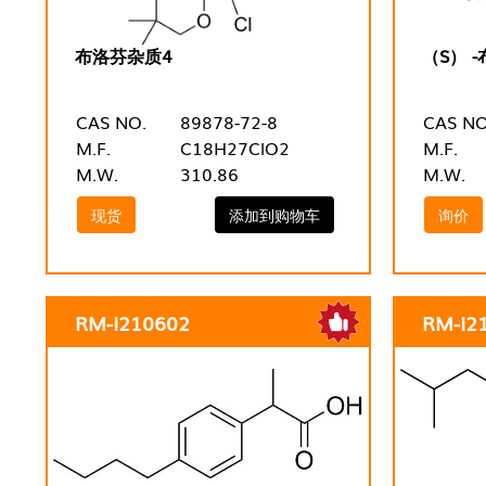
布洛芬杂质4
（S） 
CAS NO.
89878-72-8
CAS NO
M.F.
C18H27ClO2
M.F.
M.W.
310.86
M.W.
现货
添加到购物车
询价
RM-I210602
RM-I2