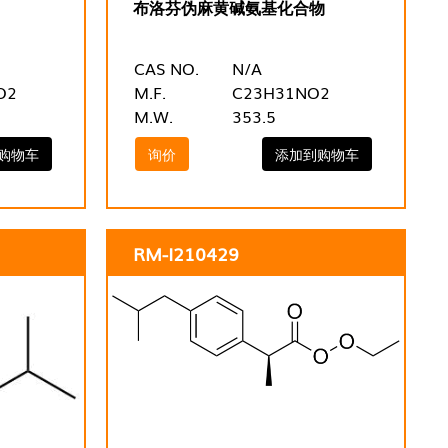
布洛芬伪麻黄碱氨基化合物
CAS NO.
N/A
O2
M.F.
C23H31NO2
M.W.
353.5
购物车
询价
添加到购物车
RM-I210429