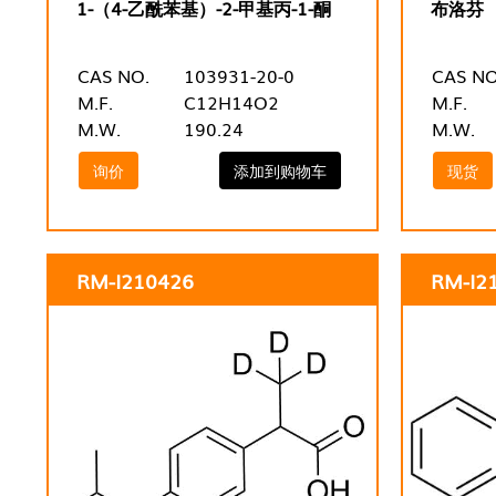
1-（4-乙酰苯基）-2-甲基丙-1-酮
布洛芬
CAS NO.
103931-20-0
CAS NO
M.F.
C12H14O2
M.F.
M.W.
190.24
M.W.
询价
添加到购物车
现货
RM-I210426
RM-I2