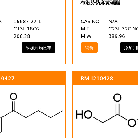
布洛芬伪麻黄碱酯
.
15687-27-1
CAS NO.
N/A
C13H18O2
M.F.
C23H32ClN
206.28
M.W.
389.96
添加到购物车
询价
添加到
10427
RM-I210428