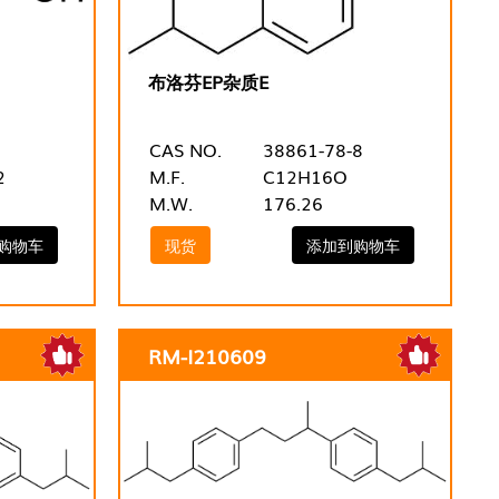
布洛芬EP杂质E
CAS NO.
38861-78-8
2
M.F.
C12H16O
M.W.
176.26
购物车
现货
添加到购物车
RM-I210609