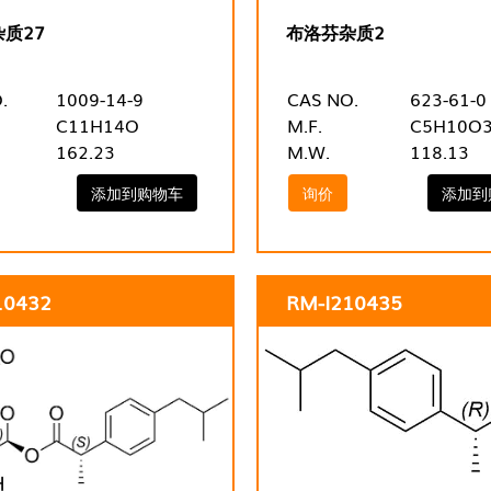
质27
布洛芬杂质2
.
1009-14-9
CAS NO.
623-61-0
C11H14O
M.F.
C5H10O
162.23
M.W.
118.13
添加到购物车
询价
添加到
10432
RM-I210435