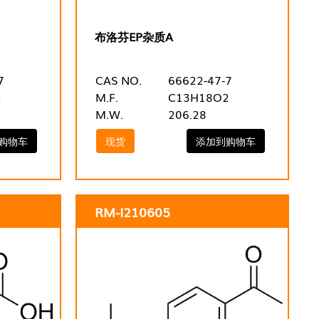
布洛芬EP杂质A
7
CAS NO.
66622-47-7
2
M.F.
C13H18O2
M.W.
206.28
购物车
现货
添加到购物车
RM-I210605