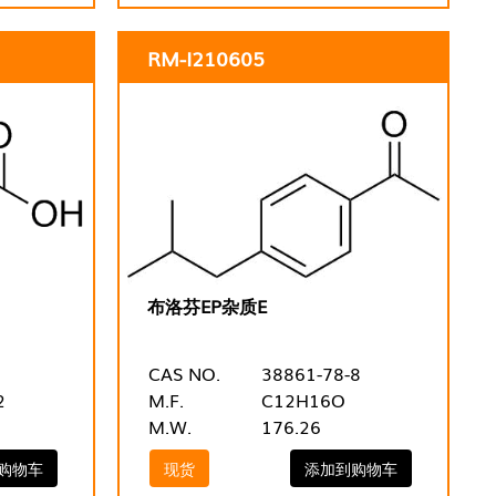
RM-I210605
布洛芬EP杂质E
CAS NO.
38861-78-8
2
M.F.
C12H16O
M.W.
176.26
购物车
现货
添加到购物车