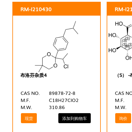
RM-I210430
RM-I2
布洛芬杂质4
（S） 
CAS NO.
89878-72-8
CAS NO
M.F.
C18H27ClO2
M.F.
M.W.
310.86
M.W.
现货
添加到购物车
询价