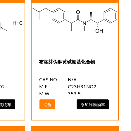
布洛芬伪麻黄碱氨基化合物
CAS NO.
N/A
O2
M.F.
C23H31NO2
M.W.
353.5
购物车
询价
添加到购物车