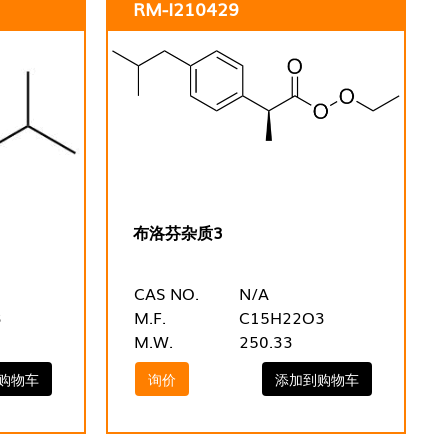
RM-I210429
布洛芬杂质3
CAS NO.
N/A
3
M.F.
C15H22O3
M.W.
250.33
购物车
询价
添加到购物车