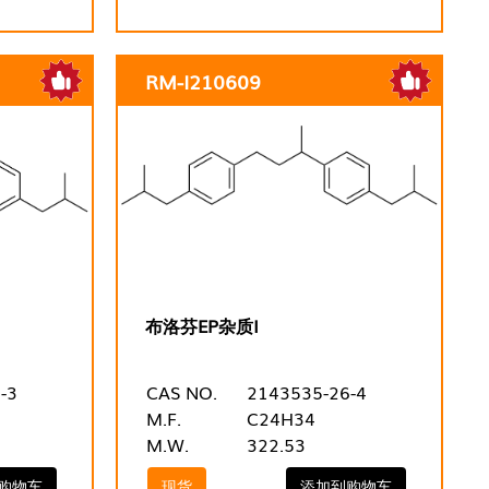
RM-I210609
布洛芬EP杂质I
-3
CAS NO.
2143535-26-4
M.F.
C24H34
M.W.
322.53
购物车
现货
添加到购物车