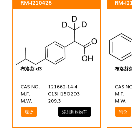
RM-I210426
RM-I2
布洛芬-d3
布洛芬杂
CAS NO.
121662-14-4
CAS NO
M.F.
C13H15O2D3
M.F.
M.W.
209.3
M.W.
现货
添加到购物车
询价