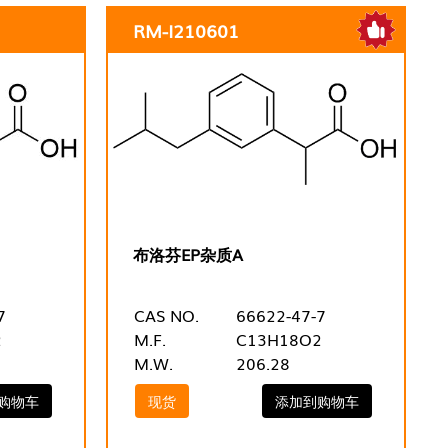
RM-I210601
布洛芬EP杂质A
7
CAS NO.
66622-47-7
2
M.F.
C13H18O2
M.W.
206.28
购物车
现货
添加到购物车