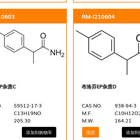
10603
RM-I210604
P杂质C
布洛芬EP杂质D
.
59512-17-3
CAS NO.
938-94-3
C13H19NO
M.F.
C10H12O
205.30
M.W.
164.21
添加到购物车
现货
添加到