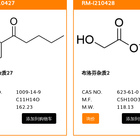
10427
RM-I210428
质27
布洛芬杂质2
.
1009-14-9
CAS NO.
623-61-0
C11H14O
M.F.
C5H10O
162.23
M.W.
118.13
添加到购物车
询价
添加到