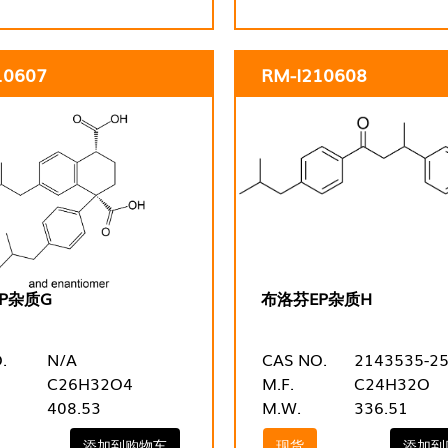
10607
RM-I210608
P杂质G
布洛芬EP杂质H
.
N/A
CAS NO.
2143535-25
C26H32O4
M.F.
C24H32O
408.53
M.W.
336.51
添加到购物车
现货
添加到