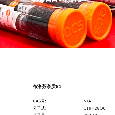
布洛芬杂质81
CAS号:
N/A
分子式:
C19H28O6