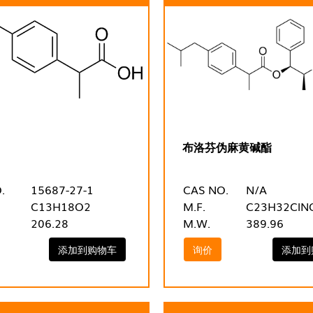
布洛芬伪麻黄碱酯
.
15687-27-1
CAS NO.
N/A
C13H18O2
M.F.
C23H32ClN
206.28
M.W.
389.96
添加到购物车
询价
添加到