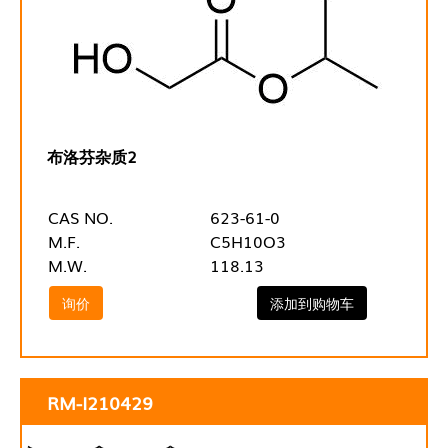
布洛芬杂质2
CAS NO.
623-61-0
M.F.
C5H10O3
M.W.
118.13
询价
添加到购物车
RM-I210429