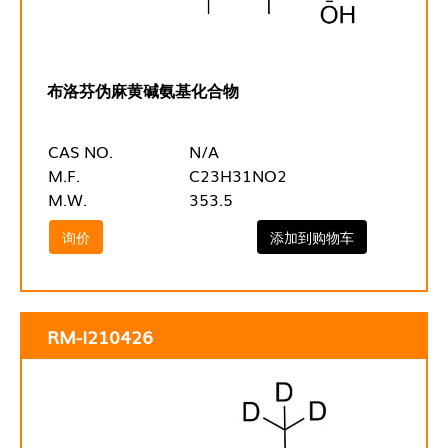
布洛芬伪麻黄碱氨基化合物
CAS NO.
N/A
M.F.
C23H31NO2
M.W.
353.5
询价
添加到购物车
RM-I210426