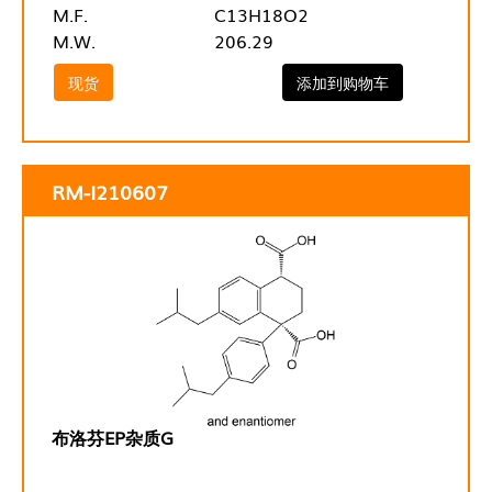
M.F.
C13H18O2
M.W.
206.29
现货
添加到购物车
RM-I210607
布洛芬EP杂质G