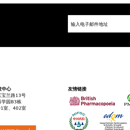
发中心
友情链接
宝兰路13号
学园B3栋
01室、402室