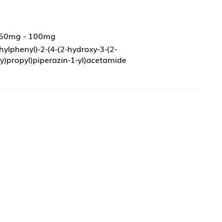
 50mg - 100mg
hylphenyl)-2-(4-(2-hydroxy-3-(2-
)propyl)piperazin-1-yl)acetamide