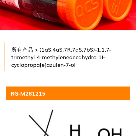
所有产品
> (1aS,4aS,7R,7aS,7bS)-1,1,7-
trimethyl-4-methylenedecahydro-1H-
cyclopropa[e]azulen-7-ol
RG-M281215