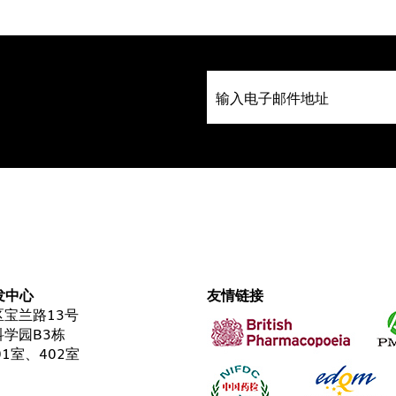
发中心
友情链接
宝兰路13号
学园B3栋
01室、402室