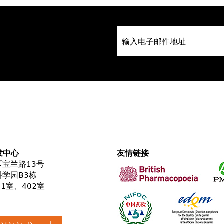
发中心
友情链接
宝兰路13号
学园B3栋
01室、402室