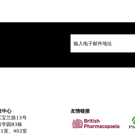
发中心
友情链接
宝兰路13号
学园B3栋
01室、402室