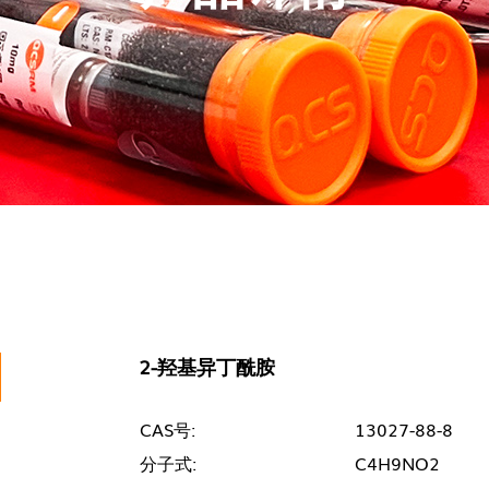
2-羟基异丁酰胺
CAS号:
13027-88-8
分子式:
C4H9NO2