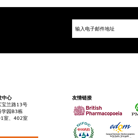
发中心
友情链接
宝兰路13号
学园B3栋
01室、402室