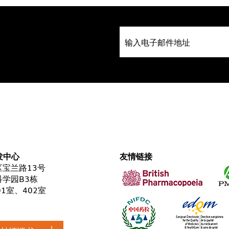
发中心
友情链接
宝兰路13号
学园B3栋
01室、402室