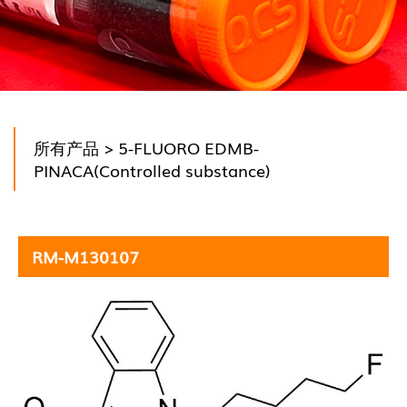
所有产品
> 5-FLUORO EDMB-
PINACA(Controlled substance)
RM-M130107