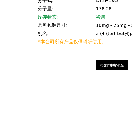
分子式:
C12H18O
分子量:
178.28
库存状态:
咨询
常见包装尺寸:
10mg - 25mg -
别名:
2-(4-(tert-butyl
*本公司所有产品仅供科研使用。
添加到购物车