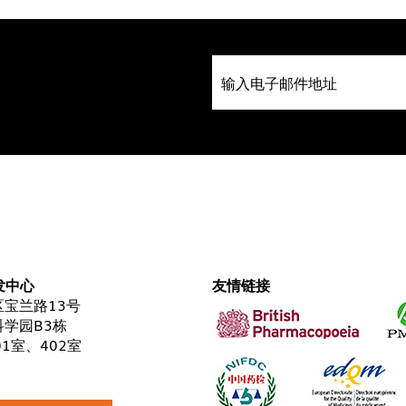
发中心
友情链接
宝兰路13号
学园B3栋
01室、402室