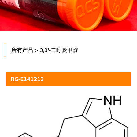
所有产品
> 3,3'-二吲哚甲烷
RG-E141213