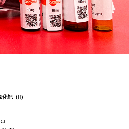
氯化钯（II）
Cl