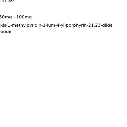
141.80
 50mg - 100mg
kis(1-methylpyridin-1-ium-4-yl)porphyrin-21,23-diide
loride