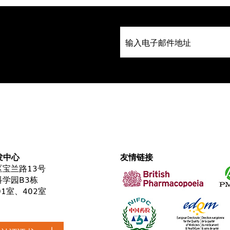
发中心
友情链接
宝兰路13号
学园B3栋
01室、402室