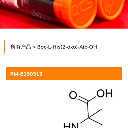
所有产品
> Boc-L-His(2-oxo)-Aib-OH
RM-B150313