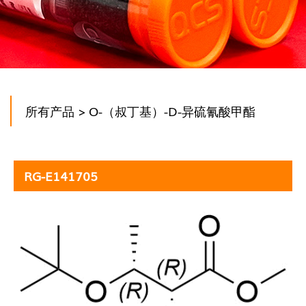
所有产品
> O-（叔丁基）-D-异硫氰酸甲酯
RG-E141705