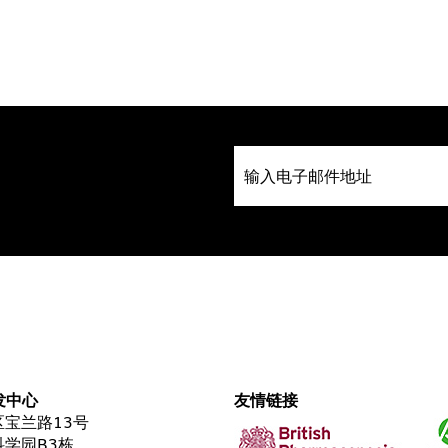
发中心
友情链接
宝兰路13号
学园B3栋