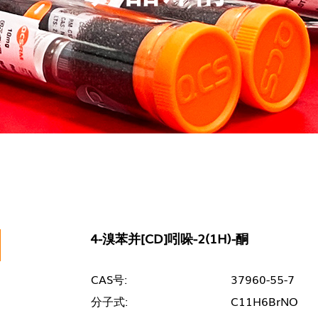
4-溴苯并[CD]吲哚-2(1H)-酮
CAS号:
37960-55-7
分子式:
C11H6BrNO