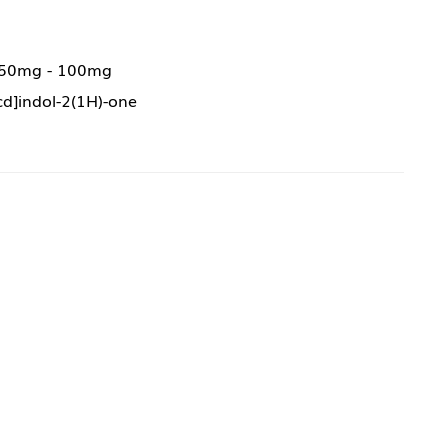
 50mg - 100mg
d]indol-2(1H)-one