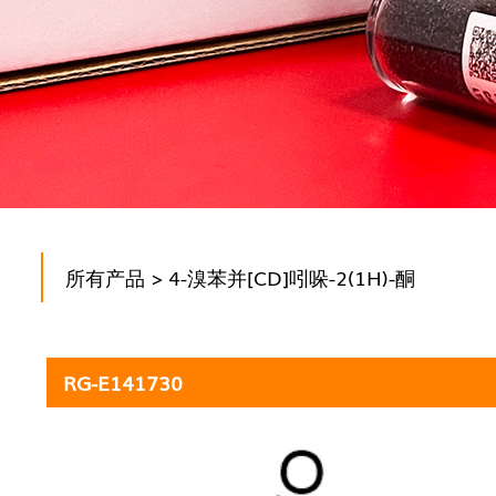
所有产品
> 4-溴苯并[CD]吲哚-2(1H)-酮
RG-E141730