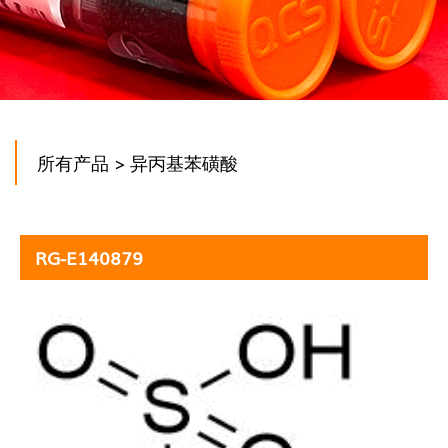
所有产品
> 异丙基苯磺酸
RG-E140879