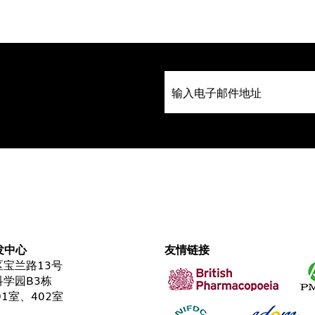
发中心
友情链接
宝兰路13号
学园B3栋
01室、402室