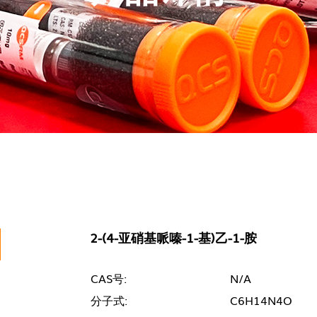
2-(4-亚硝基哌嗪-1-基)乙-1-胺
CAS号:
N/A
分子式:
C6H14N4O