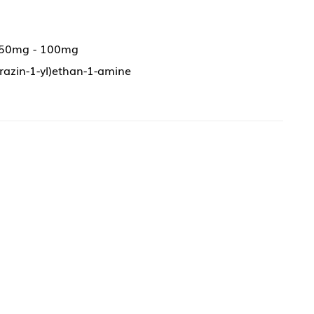
 50mg - 100mg
erazin-1-yl)ethan-1-amine