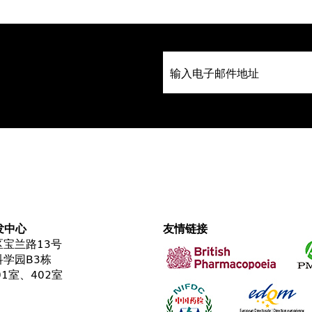
发中心
友情链接
宝兰路13号
学园B3栋
01室、402室