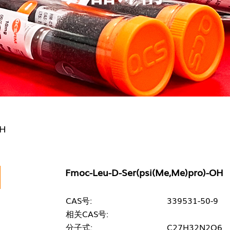
OH
Fmoc-Leu-D-Ser(psi(Me,Me)pro)-OH
CAS号:
339531-50-9
相关CAS号:
分子式:
C27H32N2O6