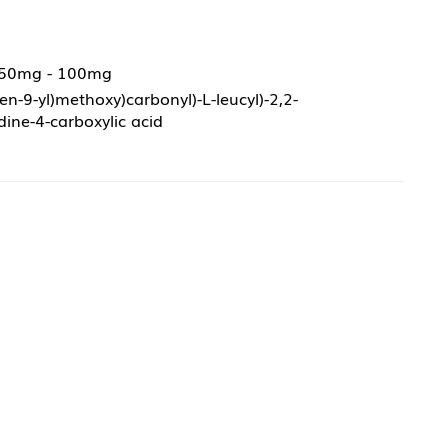
 50mg - 100mg
oren-9-yl)methoxy)carbonyl)-L-leucyl)-2,2-
dine-4-carboxylic acid