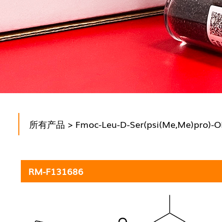
所有产品
> Fmoc-Leu-D-Ser(psi(Me,Me)pro)-
RM-F131686