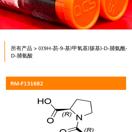
所有产品
> (((9H-芴-9-基)甲氧基)羰基)-D-脯氨酰-
D-脯氨酸
RM-F131682