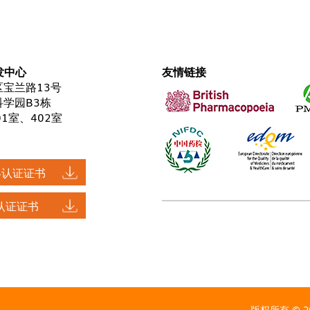
发中心
友情链接
宝兰路13号
学园B3栋
01室、402室
34认证证书
1认证证书
版权所有 © 2