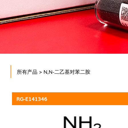
所有产品
> N,N-二乙基对苯二胺
RG-E141346