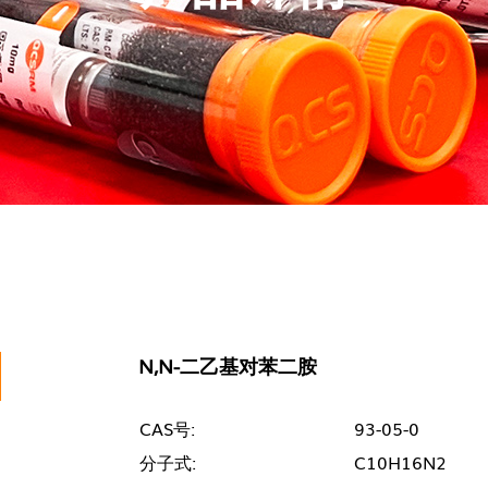
N,N-二乙基对苯二胺
CAS号:
93-05-0
分子式:
C10H16N2