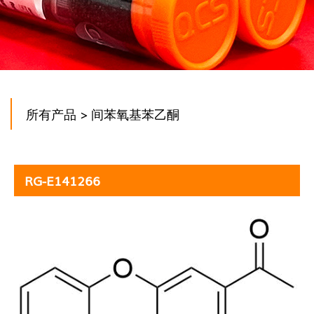
所有产品
> 间苯氧基苯乙酮
RG-E141266