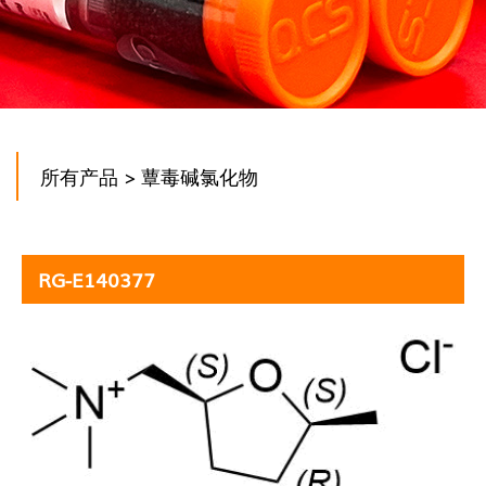
所有产品
> 蕈毒碱氯化物
RG-E140377